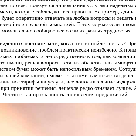
ранспортом, пользуется ли компания услугами надежных 
рмами, которые соблюдают все правила. Например, длина 
ое будет оперативно отвечать на любые вопросы и реша
еской или грузовой компанией. В том случае если в ком
и моментально сообщающее о самых разных трудностях —
иденных обстоятельств, когда что-то пойдет не так? Пр
возникновение проблем практически неизбежно. К прим
самих проблемах, а непосредственно в том, как компани
го имени, решая вопросы в таких областях, как импорт
еством бумаг может быть непосильным бременем. Сотруд
и вашей компании, сможет сэкономить множество денег 
азаны все тарифы на услуги, все дополнительные издерж
при принятии решения, дешевле редко означает лучше. 
 Честность и прозрачность составления предложений — э