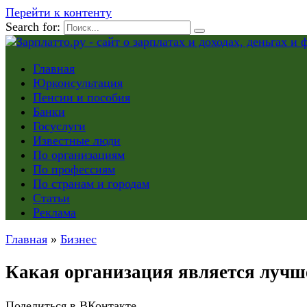
Перейти к контенту
Search for:
Главная
Юрконсультация
Пенсии и пособия
Банки
Госуслуги
Известные люди
По организациям
По профессиям
По странам и городам
Статьи
Реклама
Главная
»
Бизнес
Какая организация является лучш
Поделиться в ВКонтакте