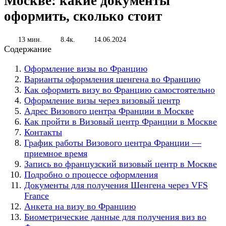
Москве: какие документы
оформить, сколько стоит
13 мин.
8.4к.
14.06.2024
Содержание
Оформление визы во Францию
Варианты оформления шенгена во Францию
Как оформить визу во Францию самостоятельно
Оформление визы через визовый центр
Адрес Визового центра Франции в Москве
Как пройти в Визовый центр Франции в Москве
Контакты
График работы Визового центра Франции —
приемное время
Запись во французский визовый центр в Москве
Подробно о процессе оформления
Документы для получения Шенгена через VFS
France
Анкета на визу во Францию
Биометрические данные для получения виз во