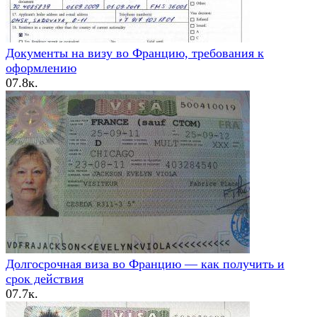
Документы на визу во Францию, требования к
оформлению
0
7.8к.
Долгосрочная виза во Францию — как получить и
срок действия
0
7.7к.