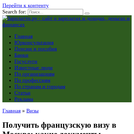
Перейти к контенту
Search for:
Главная
Юрконсультация
Пенсии и пособия
Банки
Госуслуги
Известные люди
По организациям
По профессиям
По странам и городам
Статьи
Реклама
Главная
»
Визы
Получить французскую визу в