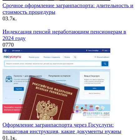
Срочное оформление загранпаспорта: длительность и
стоимость процедуры
0
3.7к.
Индексация пенсий неработающим пенсионерам в
2024 году
0
770
Оформление загранпаспорта через Госуслуги:
пошаговая инструкция, какие документы нужны
0
1.1к.