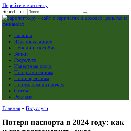
Перейти к контенту
Search for:
Главная
Юрконсультация
Пенсии и пособия
Банки
Госуслуги
Известные люди
По организациям
По профессиям
По странам и городам
Статьи
Реклама
Главная
»
Госуслуги
Потеря паспорта в 2024 году: как