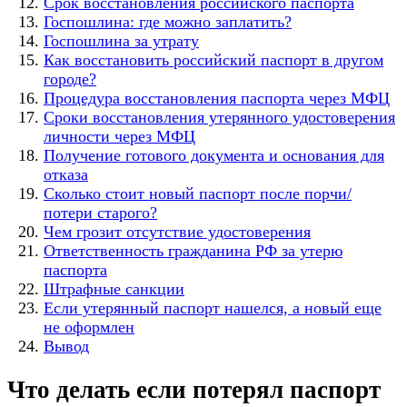
Срок восстановления российского паспорта
Госпошлина: где можно заплатить?
Госпошлина за утрату
Как восстановить российский паспорт в другом
городе?
Процедура восстановления паспорта через МФЦ
Сроки восстановления утерянного удостоверения
личности через МФЦ
Получение готового документа и основания для
отказа
Сколько стоит новый паспорт после порчи/
потери старого?
Чем грозит отсутствие удостоверения
Ответственность гражданина РФ за утерю
паспорта
Штрафные санкции
Если утерянный паспорт нашелся, а новый еще
не оформлен
Вывод
Что делать если потерял паспорт