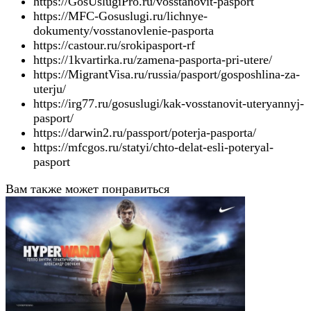
https://GosUslugiPro.ru/vosstanovit-pasport
https://MFC-Gosuslugi.ru/lichnye-
dokumenty/vosstanovlenie-pasporta
https://castour.ru/srokipasport-rf
https://1kvartirka.ru/zamena-pasporta-pri-utere/
https://MigrantVisa.ru/russia/pasport/gosposhlina-za-
uterju/
https://irg77.ru/gosuslugi/kak-vosstanovit-uteryannyj-
pasport/
https://darwin2.ru/passport/poterja-pasporta/
https://mfcgos.ru/statyi/chto-delat-esli-poteryal-
pasport
Вам также может понравиться