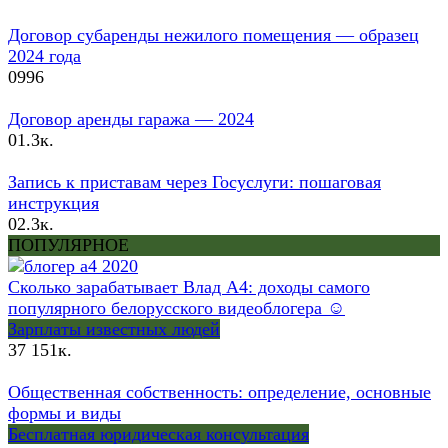
Договор субаренды нежилого помещения — образец
2024 года
0
996
Договор аренды гаража — 2024
0
1.3к.
Запись к приставам через Госуслуги: пошаговая
инструкция
0
2.3к.
ПОПУЛЯРНОЕ
Сколько зарабатывает Влад А4: доходы самого
популярного белорусского видеоблогера ☺
Зарплаты известных людей
37
151к.
Общественная собственность: определение, основные
формы и виды
Бесплатная юридическая консультация