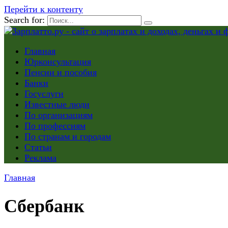
Перейти к контенту
Search for:
Главная
Юрконсультация
Пенсии и пособия
Банки
Госуслуги
Известные люди
По организациям
По профессиям
По странам и городам
Статьи
Реклама
Главная
Сбербанк