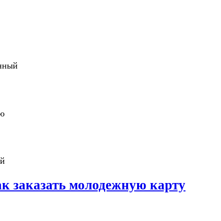
онный
ую
ой
ак заказать молодежную карту