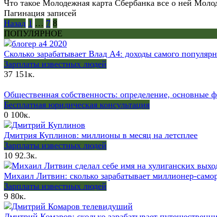
Что такое Молодежная карта Сбербанка все о ней Молодё
Пагинация записей
Назад
1
…
7
8
ПОПУЛЯРНОЕ
Сколько зарабатывает Влад А4: доходы самого популяр
Зарплаты известных людей
37
151к.
Общественная собственность: определение, основные 
Бесплатная юридическая консультация
0
100к.
Дмитрия Куплинов: миллионы в месяц на летсплее
Зарплаты известных людей
10
92.3к.
Михаил Литвин: сколько зарабатывает миллионер-самор
Зарплаты известных людей
9
80к.
Дмитрий Комаров: сколько зарабатывает путешественни