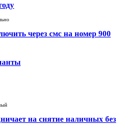
году
льно
ючить через смс на номер 900
ианты
ный
ничает на снятие наличных без