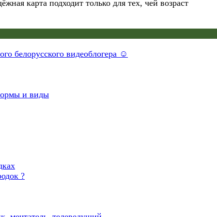
жная карта подходит только для тех, чей возраст
ного белорусского видеоблогера ☺
формы и виды
одок ?
к, мечтатель, телеведущий