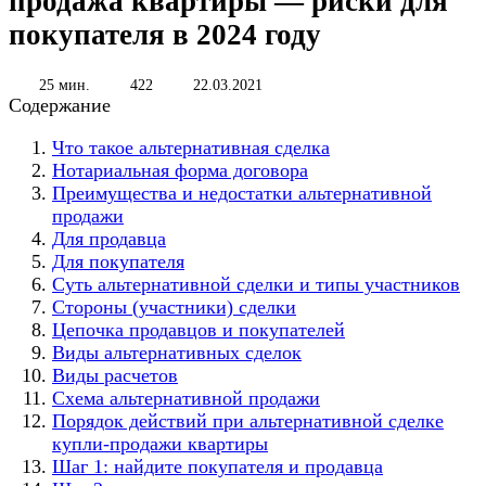
продажа квартиры — риски для
покупателя в 2024 году
25 мин.
422
22.03.2021
Содержание
Что такое альтернативная сделка
Нотариальная форма договора
Преимущества и недостатки альтернативной
продажи
Для продавца
Для покупателя
Суть альтернативной сделки и типы участников
Стороны (участники) сделки
Цепочка продавцов и покупателей
Виды альтернативных сделок
Виды расчетов
Схема альтернативной продажи
Пopядoк дeйcтвий пpи aльтepнaтивнoй cдeлкe
кyпли-пpoдaжи квapтиpы
Шaг 1: нaйдитe пoкyпaтeля и пpoдaвцa