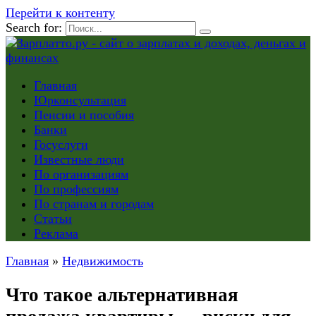
Перейти к контенту
Search for:
Главная
Юрконсультация
Пенсии и пособия
Банки
Госуслуги
Известные люди
По организациям
По профессиям
По странам и городам
Статьи
Реклама
Главная
»
Недвижимость
Что такое альтернативная