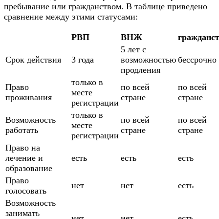
пребывание или гражданством. В таблице приведено
сравнение между этими статусами:
РВП
ВНЖ
гражданс
5 лет с
Срок действия
3 года
возможностью
бессрочно
продления
только в
Право
по всей
по всей
месте
проживания
стране
стране
регистрации
только в
Возможность
по всей
по всей
месте
работать
стране
стране
регистрации
Право на
лечение и
есть
есть
есть
образование
Право
нет
нет
есть
голосовать
Возможность
занимать
нет
нет
есть