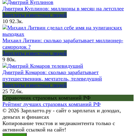
Дмитрия Куплинов: миллионы в месяц на летсплее
Зарплаты известных людей
10
92.3к.
Михаил Литвин: сколько зарабатывает миллионер-
самородок ?
Зарплаты известных людей
9
80к.
Дмитрий Комаров: сколько зарабатывает
путешественник, мечтатель, телеведущий
Зарплаты известных людей
25
72.6к.
Справочник страховых компаний РФ
Рейтинг лучших страховых компаний РФ
© 2026 Зарплатто.ру - сайт о зарплатах и доходах,
деньгах и финансах
Копирование текстов и медиаконтента только с
активной ссылкой на сайт!