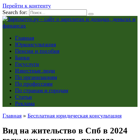
Перейти к контенту
Search for:
Главная
Юрконсультация
Пенсии и пособия
Банки
Госуслуги
Известные люди
По организациям
По профессиям
По странам и городам
Статьи
Реклама
Главная
»
Бесплатная юридическая консультация
Вид на жительство в Спб в 2024