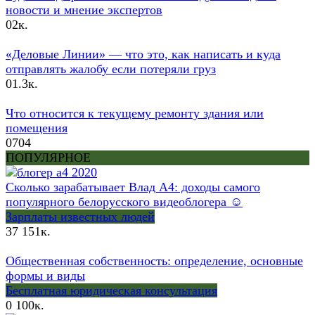
новости и мнение экспертов
0
2к.
«Деловые Линии» — что это, как написать и куда
отправлять жалобу если потеряли груз
0
1.3к.
Что относится к текущему ремонту здания или
помещения
0
704
ПОПУЛЯРНОЕ
Сколько зарабатывает Влад А4: доходы самого
популярного белорусского видеоблогера ☺
Зарплаты известных людей
37
151к.
Общественная собственность: определение, основные
формы и виды
Бесплатная юридическая консультация
0
100к.