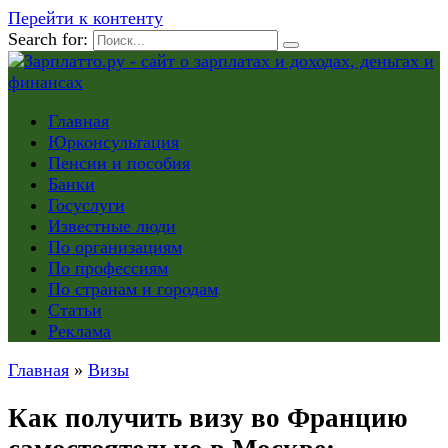
Перейти к контенту
Search for:
Главная
Юрконсультация
Пенсии и пособия
Банки
Госуслуги
Известные люди
По организациям
По профессиям
По странам и городам
Статьи
Реклама
Главная
»
Визы
Как получить визу во Францию