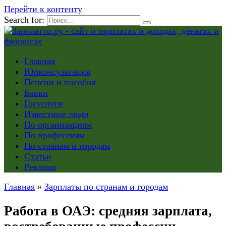
Перейти к контенту
Search for:
Главная
Юрконсультация
Пенсии и пособия
Банки
Госуслуги
Известные люди
По организациям
По профессиям
По странам и городам
Статьи
Реклама
Главная
»
Зарплаты по странам и городам
Работа в ОАЭ: средняя зарплата,