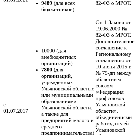
9489
(для всех
82-ФЗ о МРОТ.
бюджетников)
Ст. 1 Закона от
19.06.2000 №
82-ФЗ о МРОТ.
Дополнительное
соглашение к
10000 (для
Региональному
внебюджетных
соглашению от
организаций)
10 июня 2015 г.
7800
(для
№ 75-дп между
организаций,
областным
учрежденных
союзом
Ульяновской областью
«Федерация
или муниципальными
профсоюзов
образованиями
с
Ульяновской
Ульяновской области,
01.07.2017
области»,
а также для
объединениями
предприятий малого и
работодателей
среднего
Ульяновской
предпринимательства)