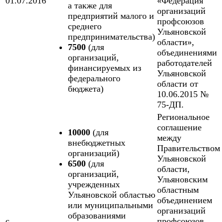
01.07.2016
«Федерация
а также для
организаций
предприятий малого и
профсоюзов
среднего
Ульяновской
предпринимательства)
области»,
7500
(для
объединениями
организаций,
работодателей
финансируемых из
Ульяновской
федерального
области от
бюджета)
10.06.2015 №
75-ДП.
Региональное
соглашение
10000
(для
между
внебюджетных
Правительством
организаций)
Ульяновской
6500
(для
области,
организаций,
Ульяновским
учрежденных
областным
Ульяновской областью
объединением
или муниципальными
организаций
образованиями
с
профсоюзов