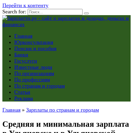
Перейти к контенту
Search for:
Главная
Юрконсультация
Пенсии и пособия
Банки
Госуслуги
Известные люди
По организациям
По профессиям
По странам и городам
Статьи
Реклама
Главная
»
Зарплаты по странам и городам
Средняя и минимальная зарплата