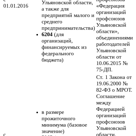
Ульяновской области,
01.01.2016
«Федерация
а также для
организаций
предприятий малого и
профсоюзов
среднего
Ульяновской
предпринимательства)
области»,
6204
(для
объединениями
организаций,
работодателей
финансируемых из
Ульяновской
федерального
области от
бюджета)
10.06.2015 №
75-ДП.
Ст. 1 Закона от
19.06.2000 №
82-ФЗ о МРОТ.
Соглашение
между
Федерацией
в размере
организаций
прожиточного
профсоюзов
минимума (базовое
Ульяновской
значение)
с
области,