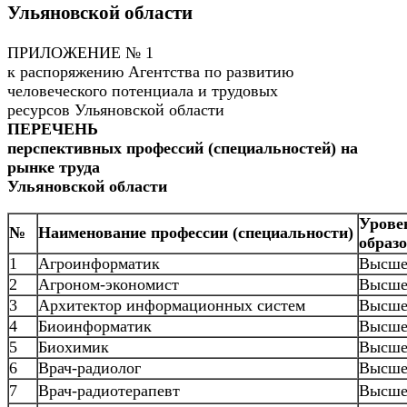
Ульяновской области
ПРИЛОЖЕНИЕ № 1
к распоряжению Агентства по развитию
человеческого потенциала и трудовых
ресурсов Ульяновской области
ПЕРЕЧЕНЬ
перспективных профессий (специальностей) на
рынке труда
Ульяновской области
Урове
№
Наименование профессии (специальности)
образ
1
Агроинформатик
Высше
2
Агроном-экономист
Высше
3
Архитектор информационных систем
Высше
4
Биоинформатик
Высше
5
Биохимик
Высше
6
Врач-радиолог
Высше
7
Врач-радиотерапевт
Высше