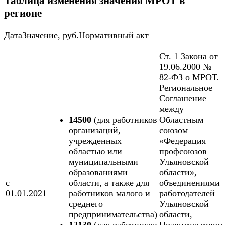
Таблица изменения значения МРОТ в
регионе
ДатаЗначение, руб.Нормативный акт
Ст. 1 Закона от
19.06.2000 №
82-ФЗ о МРОТ.
Региональное
Соглашение
между
14500
(для работников
Областным
организаций,
союзом
учрежденных
«Федерация
областью или
профсоюзов
муниципальными
Ульяновской
образованиями
области»,
с
области, а также для
объединениями
01.01.2021
работников малого и
работодателей
среднего
Ульяновской
предпринимательства)
области,
12130
(для работников
Правительством