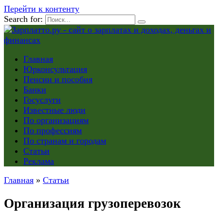
Перейти к контенту
Search for:
Главная
Юрконсультация
Пенсии и пособия
Банки
Госуслуги
Известные люди
По организациям
По профессиям
По странам и городам
Статьи
Реклама
Главная
»
Статьи
Организация грузоперевозок