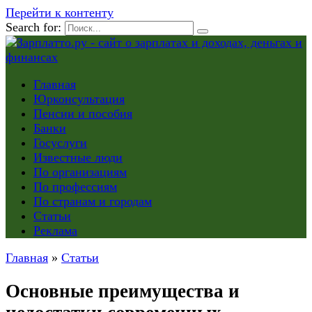
Перейти к контенту
Search for:
Главная
Юрконсультация
Пенсии и пособия
Банки
Госуслуги
Известные люди
По организациям
По профессиям
По странам и городам
Статьи
Реклама
Главная
»
Статьи
Основные преимущества и