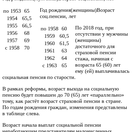
Год рождения(женщины)Возраст
по 1953
65
соц.пенсии, лет
1954
65,5
1955
66,5
По 2018 год, при
по 1958
60
1956
68
отсутствии у мужчины
1959
60,5
(женщины)
1957
69
1960
61,5
достаточного для
с 1958
70
1961
63
страховой пенсии
1962
64
стажа, начиная с
возраста 65 (60) лет
с 1963
65
ему (ей) выплачивалась
социальная пенсия по старости.
В рамках реформы, возраст выхода на социальную
пенсию будет повышен до 70 (65) лет «параллельно»
тому, как растёт возраст страховой пенсии в стране.
По годам рождения граждан, изменения представлены
в таблице слева.
Возраст начала выплат социальной пенсии
неработающим представителям малочисленных