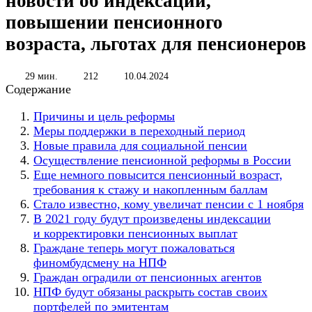
новости об индексации,
повышении пенсионного
возраста, льготах для пенсионеров
29 мин.
212
10.04.2024
Содержание
Причины и цель реформы
Меры поддержки в переходный период
Новые правила для социальной пенсии
Осуществление пенсионной реформы в России
Еще немного повысится пенсионный возраст,
требования к стажу и накопленным баллам
Стало известно, кому увеличат пенсии с 1 ноября
В 2021 году будут произведены индексации
и корректировки пенсионных выплат
Граждане теперь могут пожаловаться
финомбудсмену на НПФ
Граждан оградили от пенсионных агентов
НПФ будут обязаны раскрыть состав своих
портфелей по эмитентам