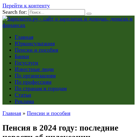
Перейти к контенту
Search for:
Главная
Юрконсультация
Пенсии и пособия
Банки
Госуслуги
Известные люди
По организациям
По профессиям
По странам и городам
Статьи
Реклама
Главная
»
Пенсии и пособия
Пенсия в 2024 году: последние