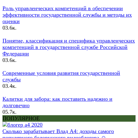
Роль управленческих компетенций в обеспечении
эффективности государственной службы и методы их
оценки
0
3.6к.
Понятие, классификация и специфика управленческих
компетенций в государственной службе Российской
Федерации
0
3.6к.
Современные условия развития государственной
службы
0
3.4к.
Калитки для забора: как поставить надежно и
долговечно
0
5.7к.
ПОПУЛЯРНОЕ
Сколько зарабатывает Влад А4: доходы самого
популярного белорусского видеоблогера ☺