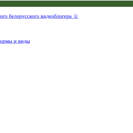
ного белорусского видеоблогера ☺
формы и виды