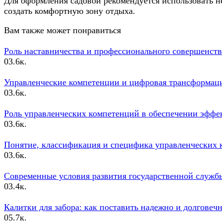
Для оформления садовой рекомендуется использовать н
создать комфортную зону отдыха.
Вам также может понравиться
Роль наставничества и профессионального совершенст
0
3.6к.
Управленческие компетенции и цифровая трансформац
0
3.6к.
Роль управленческих компетенций в обеспечении эффе
0
3.6к.
Понятие, классификация и специфика управленческих 
0
3.6к.
Современные условия развития государственной служб
0
3.4к.
Калитки для забора: как поставить надежно и долговеч
0
5.7к.