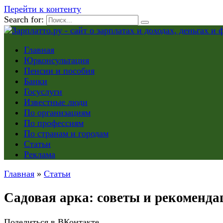
Перейти к контенту
Search for:
Главная
Юрконсультация
Пенсии и пособия
Банки
Госуслуги
Известные люди
По организациям
По профессиям
По странам и городам
Статьи
Реклама
Главная
»
Статьи
Садовая арка: советы и рекоменда
Поделиться в ВКонтакте