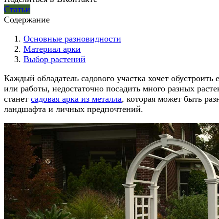
Статьи
Содержание
Основные разновидности
Материал арки
Выбор растений
Каждый обладатель садового участка хочет обустроить 
или работы, недостаточно посадить много разных раст
станет
садовая арка из металла
, которая может быть ра
ландшафта и личных предпочтений.