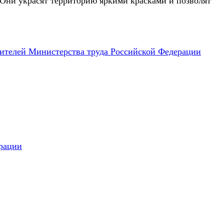
 Они украсят территорию яркими красками и позволят
дителей Министерства труда Российской Федерации
ерации