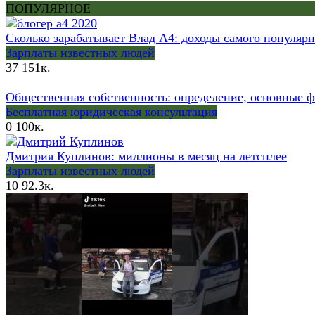
ПОПУЛЯРНОЕ
Сколько зарабатывает Влад А4: доходы самого популяр
Зарплаты известных людей
37
151к.
Общественная собственность: определение, основные 
Бесплатная юридическая консультация
0
100к.
Дмитрия Куплинов: миллионы в месяц на летсплее
Зарплаты известных людей
10
92.3к.