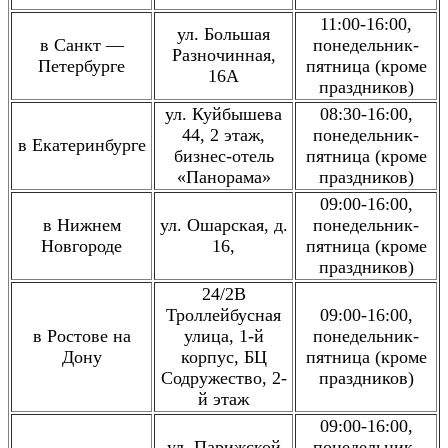
11:00-16:00,
ул. Большая
в Санкт —
понедельник-
Разночинная,
Петербурге
пятница (кроме
16А
праздников)
ул. Куйбышева
08:30-16:00,
44, 2 этаж,
понедельник-
в Екатеринбурге
бизнес-отель
пятница (кроме
«Панорама»
праздников)
09:00-16:00,
в Нижнем
ул. Ошарская, д.
понедельник-
Новгороде
16,
пятница (кроме
праздников)
24/2В
Троллейбусная
09:00-16:00,
в Ростове на
улица, 1-й
понедельник-
Дону
корпус, БЦ
пятница (кроме
Содружество, 2-
праздников)
й этаж
09:00-16:00,
ул. Парижской
понедельник-