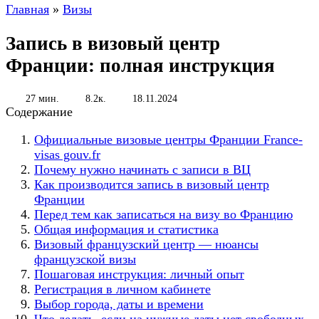
Главная
»
Визы
Запись в визовый центр
Франции: полная инструкция
27 мин.
8.2к.
18.11.2024
Содержание
Официальные визовые центры Франции France-
visas gouv.fr
Почему нужно начинать с записи в ВЦ
Как производится запись в визовый центр
Франции
Перед тем как записаться на визу во Францию
Общая информация и статистика
Визовый французский центр — нюансы
французской визы
Пошаговая инструкция: личный опыт
Регистрация в личном кабинете
Выбор города, даты и времени
Что делать, если на нужные даты нет свободных